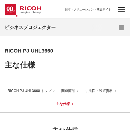
日本 - ソリューション・商品サイト
Ope
お見積依頼
ビジネスプロジェクター
超短焦点モデル
RICOH PJ UHL3660
短焦点モデル
主な仕様
ベーシックモデル
スタンダードモデル
RICOH PJ UHL3660 トップ
関連商品
寸法図・設置資料
ハイエンドモデル
主な仕様