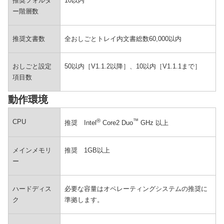
推奨フォルダ
10以内
ー階層数
推奨文書数
全おしごとトレイ内文書総数60,000以内
おしごと設定
50以内［V1.1.2以降］、10以内［V1.1.1まで］
項目数
動作環境
®
™
CPU
推奨 Intel
Core2 Duo
GHz 以上
メインメモリ
推奨 1GB以上
ー
ハードディス
必要な容量はオペレーティングシステムの推奨に
ク
準拠します。