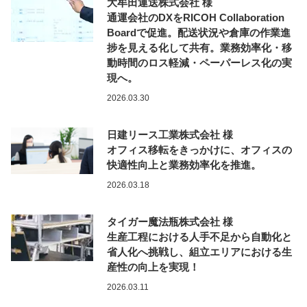
大牟田運送株式会社 様
通運会社のDXをRICOH Collaboration
Boardで促進。配送状況や倉庫の作業進
捗を見える化して共有。業務効率化・移
動時間のロス軽減・ペーパーレス化の実
現へ。
2026.03.30
日建リース工業株式会社 様
オフィス移転をきっかけに、オフィスの
快適性向上と業務効率化を推進。
2026.03.18
タイガー魔法瓶株式会社 様
生産工程における人手不足から自動化と
省人化へ挑戦し、組立エリアにおける生
産性の向上を実現！
2026.03.11