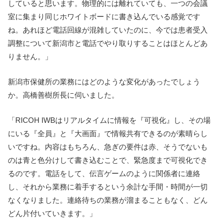
していると思います。物理的には離れていても、一つの会議
室に集まり同じホワイトボードに書き込んでいる感覚です
ね。あれほど電話回線が混雑していたのに、今では患者受入
調整について新潟市と電話でやり取りすることはほとんどあ
りません。」
新潟市保健所の業務にはどのような変化があったでしょう
か。高橋善樹所長に伺いました。
「RICOH IWBはリアルタイムに情報を『可視化』し、その場
にいる『全員』と『大画面』で情報共有できるのが素晴らし
いですね。内容はもちろん、急ぎの要件は赤、そうでないも
のは青と色分けして書き込むことで、緊急度まで可視化でき
るのです。電話をして、伝言ゲームのように関係者に連絡
し、それから業務に着手するという余計な手間・時間が一切
なくなりました。連絡待ちの業務が溜まることもなく、どん
どん片付いていきます。」