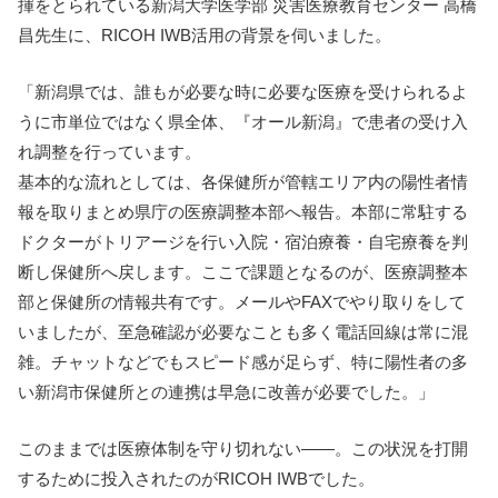
揮をとられている新潟大学医学部 災害医療教育センター 高橋
昌先生に、RICOH IWB活用の背景を伺いました。
「新潟県では、誰もが必要な時に必要な医療を受けられるよ
うに市単位ではなく県全体、『オール新潟』で患者の受け入
れ調整を行っています。
基本的な流れとしては、各保健所が管轄エリア内の陽性者情
報を取りまとめ県庁の医療調整本部へ報告。本部に常駐する
ドクターがトリアージを行い入院・宿泊療養・自宅療養を判
断し保健所へ戻します。ここで課題となるのが、医療調整本
部と保健所の情報共有です。メールやFAXでやり取りをして
いましたが、至急確認が必要なことも多く電話回線は常に混
雑。チャットなどでもスピード感が足らず、特に陽性者の多
い新潟市保健所との連携は早急に改善が必要でした。」
このままでは医療体制を守り切れない——。この状況を打開
するために投入されたのがRICOH IWBでした。