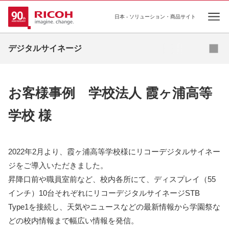
日本 - ソリューション・商品サイト
Ope
資料ダウンロード
デジタルサイネージ
導入事例
お客様事例 学校法人 霞ヶ浦高等
お役立ちコラム
学校 様
業種・業態別ソリューション
活用シーン
2022年2月より、霞ヶ浦高等学校様にリコーデジタルサイネー
ジをご導入いただきました。
商品・サービス一覧
昇降口前や職員室前など、校内各所にて、ディスプレイ（55
インチ）10台それぞれにリコーデジタルサイネージSTB
関連情報
Type1を接続し、天気やニュースなどの最新情報から学園祭な
どの校内情報まで幅広い情報を発信。