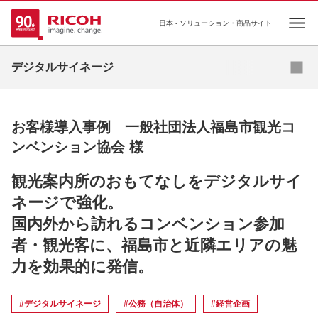
日本 - ソリューション・商品サイト
Ope
資料ダウンロード
お問い合わせ
デジタルサイネージ
導入事例
お客様導入事例 一般社団法人福島市観光コ
お役立ちコラム
ンベンション協会 様
業種・業態別ソリューション
観光案内所のおもてなしをデジタルサイ
ネージで強化。
活用シーン
国内外から訪れるコンベンション参加
商品・サービス一覧
者・観光客に、福島市と近隣エリアの魅
力を効果的に発信。
関連情報
#デジタルサイネージ
#公務（自治体）
#経営企画