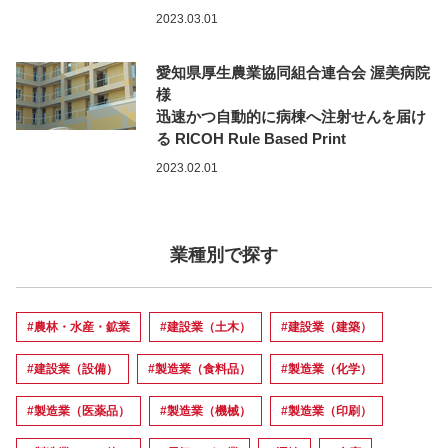
2023.03.01
愛知県厚生農業協同組合連合会 渥美病院
様
迅速かつ自動的に病棟へ注射せんを届け
る RICOH Rule Based Print
2023.02.01
業種別で探す
#農林・水産・鉱業
#建設業（土木）
#建設業（建築）
#建設業（設備）
#製造業（食料品）
#製造業（化学）
#製造業（医薬品）
#製造業（機械）
#製造業（印刷）