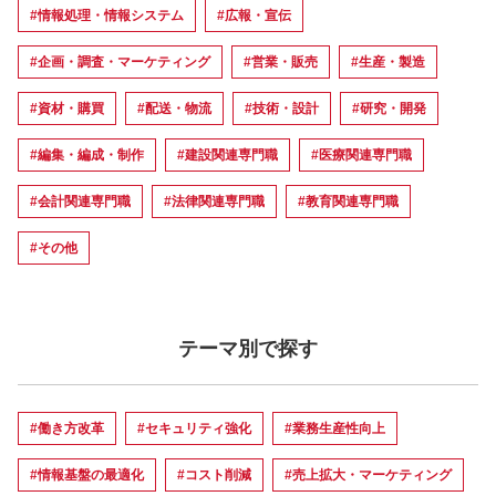
#情報処理・情報システム
#広報・宣伝
#企画・調査・マーケティング
#営業・販売
#生産・製造
#資材・購買
#配送・物流
#技術・設計
#研究・開発
#編集・編成・制作
#建設関連専門職
#医療関連専門職
#会計関連専門職
#法律関連専門職
#教育関連専門職
#その他
テーマ別で探す
#働き方改革
#セキュリティ強化
#業務生産性向上
#情報基盤の最適化
#コスト削減
#売上拡大・マーケティング