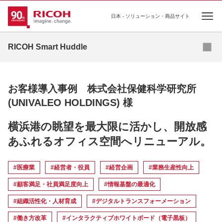
日本 - ソリューション・商品サイト
Ope
資料ダウンロード
お問い合わせ
RICOH Smart Huddle
リコーが考えるこれからの7つの”はたらく”
お客様導入事例 株式会社保健科学研究所
コラム
(UNIVALEO HOLDINGS) 様
プロジェクトマネジメント
横浜港の眺望を最大限に活かし、開放感
あふれるオフィス空間へリニューアル。
導入事例
#医療業
#経営者・役員
#経営企画
#業務生産性向上
#顧客満足・社員満足度向上
#情報基盤の最適化
#組織活性化・人材育成
#デジタルトランスフォーメーション
#働き方改革
#インタラクティブホワイトボード（電子黒板）