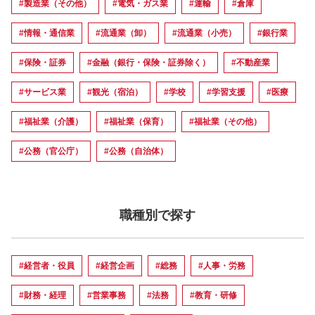
#製造業（その他）
#電気・ガス業
#運輸
#倉庫
#情報・通信業
#流通業（卸）
#流通業（小売）
#銀行業
#保険・証券
#金融（銀行・保険・証券除く）
#不動産業
#サービス業
#観光（宿泊）
#学校
#学習支援
#医療
#福祉業（介護）
#福祉業（保育）
#福祉業（その他）
#公務（官公庁）
#公務（自治体）
職種別で探す
#経営者・役員
#経営企画
#総務
#人事・労務
#財務・経理
#営業事務
#法務
#教育・研修