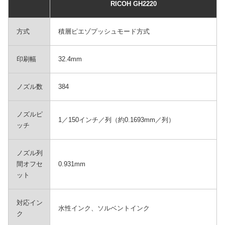
RICOH GH2220
方式
積層ピエゾプッシュモード方式
印刷幅
32.4mm
ノズル数
384
ノズルピ
1／150インチ／列（約0.1693mm／列）
ッチ
ノズル列
間オフセ
0.931mm
ット
対応イン
水性インク、ソルベントインク
ク