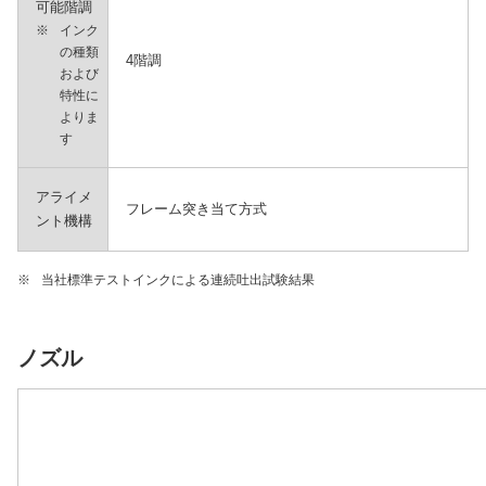
可能階調
※
インク
の種類
4階調
および
特性に
よりま
す
アライメ
フレーム突き当て方式
ント機構
※
当社標準テストインクによる連続吐出試験結果
ノズル