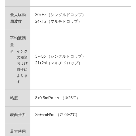
最大駆動
30kHz（シングルドロップ）
周波数
24kHz（マルチドロップ）
平均液滴
量
※
インク
3～5pl（シングルドロップ）
の種類
21±2pl（マルチドロップ）
および
特性に
よりま
す
粘度
8±0.5mPa・s （＠25℃）
表面張力
25±5mN/m （＠23±2℃）
最大使用