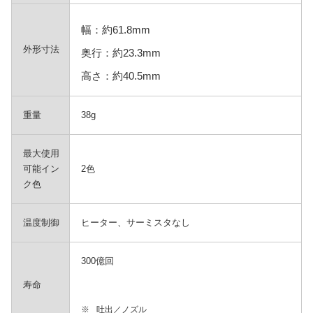
幅：約61.8mm
外形寸法
奥行：約23.3mm
高さ：約40.5mm
重量
38g
最大使用
可能イン
2色
ク色
温度制御
ヒーター、サーミスタなし
300億回
寿命
※
吐出／ノズル