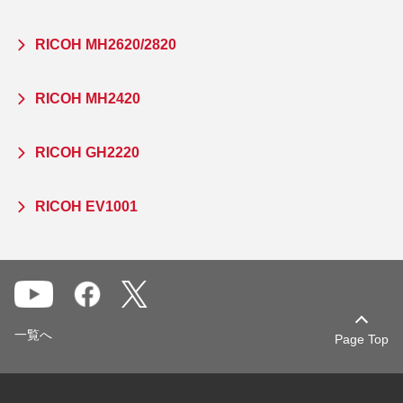
RICOH MH2620/2820
RICOH MH2420
RICOH GH2220
RICOH EV1001
一覧へ
Page Top