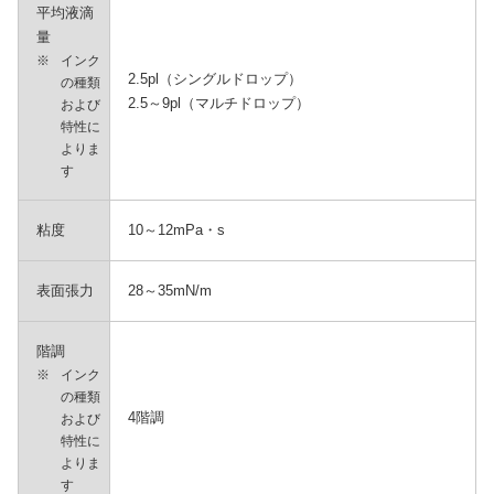
平均液滴
量
※
インク
2.5pl（シングルドロップ）
の種類
2.5～9pl（マルチドロップ）
および
特性に
よりま
す
粘度
10～12mPa・s
表面張力
28～35mN/m
階調
※
インク
の種類
4階調
および
特性に
よりま
す