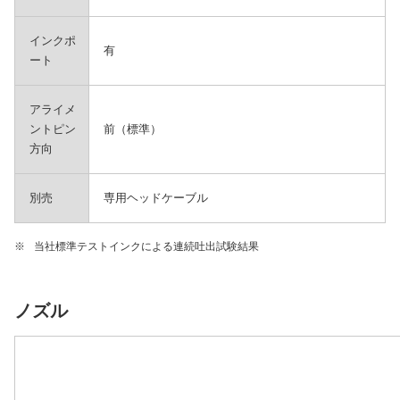
インクポ
有
ート
アライメ
ントピン
前（標準）
方向
別売
専用ヘッドケーブル
※
当社標準テストインクによる連続吐出試験結果
ノズル