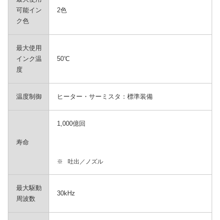
可能イン
2色
ク色
最大使用
インク温
50℃
度
温度制御
ヒーター・サーミスタ：標準装備
1,000億回
寿命
※
吐出／ノズル
最大駆動
30kHz
周波数