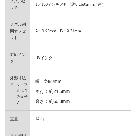
ノズルピ
1／150インチ／列（約0.1693mm／列）
ッチ
ノズル列
間オフセ
A：0.93mm B：9.31mm
ット
対応イン
UVインク
ク
外形寸法
幅：約89mm
※
ケーブ
ルは含
奥行：約24.5mm
みませ
高さ：約66.3mm
ん
重量
142g
最大使用