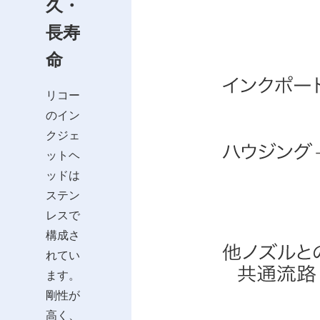
久・
長寿
命
リコー
のイン
クジェ
ットヘ
ッドは
ステン
レスで
構成さ
れてい
ます。
剛性が
高く、