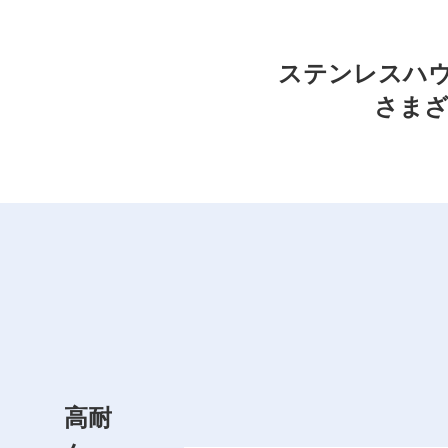
ステンレスハ
さま
高耐