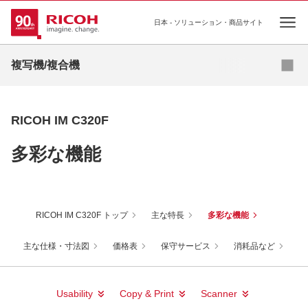
日本 - ソリューション・商品サイト
Ope
複写機/複合機
デジタルフルカラー複合機
RICOH IM C320F
デジタルモノクロ複合機
多彩な機能
デジタル広幅複合機
再生機（サーキュラーエコノミー機）
RICOH IM C320F トップ
主な特長
多彩な機能
プリンター複合機
主な仕様・寸法図
価格表
保守サービス
消耗品など
Usability
Copy & Print
Scanner