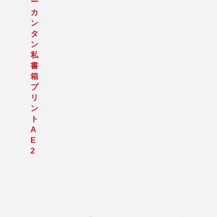
ー
カ
ン
タ
ン
私
書
箱
プ
リ
ン
ト
A
E
2