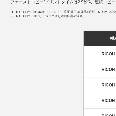
*1
ファーストコピー/プリントタイムは2.9秒
、連続コピー
*1
RICOH IM 7010/6010で、A4ヨコ/片面/等倍/本体第1給紙トレイ
*2
RICOH IM 7010で、A4ヨコ送り連続印刷の場合。
機
RICOH 
RICOH 
RICOH 
RICOH 