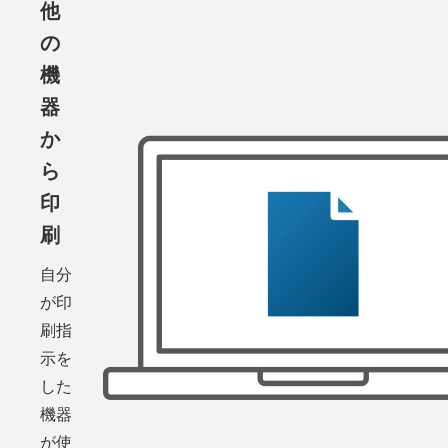
他
の
機
器
か
ら
印
刷
自分
が印
刷指
示を
した
機器
が使