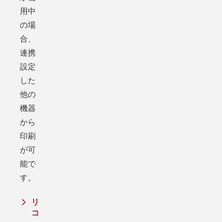
用中
の場
合、
連携
設定
した
他の
機器
から
印刷
が可
能で
す。
リ
コ