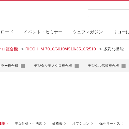
検索キーワード入力
ンロード
イベント・セミナー
ウェブマガジン
リコー
クロ複合機
RICOH IM 7010/6010/4510/3510/2510
多彩な機能
カラー複合機
デジタルモノクロ複合機
デジタル広幅複合機
機能
主な仕様・寸法図
価格表
オプション
保守サービス