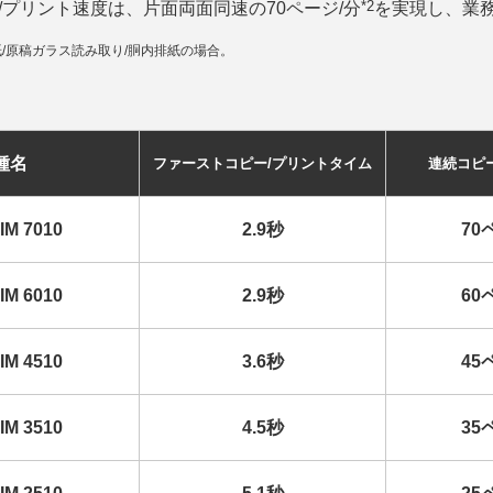
*2
/プリント速度は、片面両面同速の70ページ/分
を実現し、業
から給紙/原稿ガラス読み取り/胴内排紙の場合。
種名
ファーストコピー/プリントタイム
連続コピ
IM 7010
2.9秒
70
IM 6010
2.9秒
60
IM 4510
3.6秒
45
IM 3510
4.5秒
35